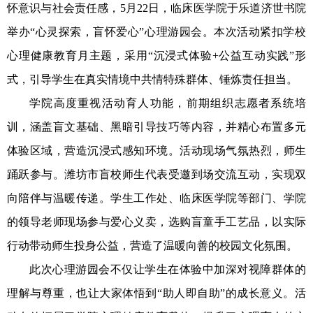
怀意识与社会责任感，
5月22日，临床医学院
于
乐道济世书院
举办
“心灵探索，盲怀爱心”心理游园会。本次活动
紧扣
学校
心理健康教育月
主题
，采用
“沉浸式体验+公益互动实践”
形
式
，引导学生在真实情境中共情特殊群体、锤炼责任担当。
学院高度重视活动育人功能，前期组织志愿者系统培
训，涵盖盲文基础、黑暗引导技巧等内容，并精心布置多元
体验区域，营造沉浸式感知环境。活动现场气氛热烈，师生
踊跃参与。潍坊市盲校师生代表受邀到场交流互动，实现双
向陪伴与温暖传递。学生工作处、临床医学院等部门
、
学院
的领导老师现场参与爱心义卖，选购盲童手工艺品，以实际
行动带动师生投身公益，营造了温暖向善
的
校园文化氛围。
此次心理游园会不仅让学生在体验中加深对视障群体的
理解与尊重，也让
大家
体悟到
“助人即自助”的成长意义。活