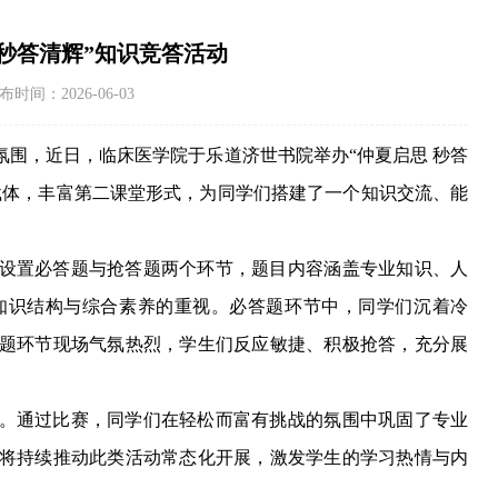
 秒答清辉”知识竞答活动
：2026-06-03
氛围
，
近日，
临床医学院
于乐道济世书院举办
“仲夏启思 秒答
载体，丰富第二课堂形式，为
同学们
搭建了一个知识交流、能
设置必答题与抢答题两个环节，题目内容
涵盖专业知识、
人
知识结构与综合素养的重视。必答题环节中，同学们沉着冷
题环节现场气氛热烈，学生们反应敏捷、积极抢答，充分展
。通过比赛，同学们在轻松而富有挑战的氛围中巩固了专业
将
持续推动此类活动常态化开展，激发学生的学习热情与内