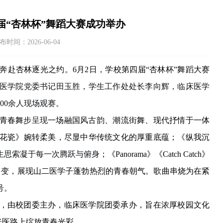
届“杏林杯”舞蹈大赛成功举办
：2026-06-04
奔赴杏林逐光之约。
6月2日，
学校
第
四
届
“杏林杯”舞蹈大赛
医学院党委书记田玉胜
，
学生工作处处长李向辉，
临床医学
700余人
现场观赛。
青春舞步
呈现
一场融国风古韵、潮流街舞、现代抒情于一体
花瓷》婉转柔美，尽显中华传统文化的厚重底蕴
；
《纵我沉
生思索凝于每一次腾跃与俯身
；
《
Panorama》《Catch Catch》
多变
，
展现山二医
学子蓬勃热烈的青春朝气。歌曲串烧
为
在紧
号。
，由校团委主办，临床医学院团委承办，旨在浓厚校园文化
光医路上绽放青春光彩。