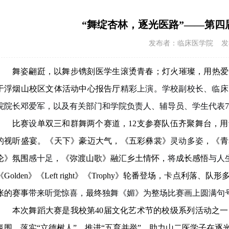
“舞绽杏林，逐光医路”——第四
发布者：临床医学院 发布时间
舞姿翩跹，以舞步镌刻医学生滚烫青春；灯火璀璨，用热爱
于浮烟山校区文体活动中心报告厅
精彩上演
。
学校副校长、临床
院院长邓爱军，
以及有关部门和学院负责人、
辅导员、学生代表
比赛
设
单双三和群舞两个赛道，
12支参赛队伍齐聚舞台
，用
的视听盛宴。《天下》豪迈大气
，
《五彩彝裳》
灵动多姿
，
《青
沦》氛围
感十足
，《弥渡山歌》融汇乡土情怀，
将
成长感悟
与人
《Golden》《Left right》《Trophy》轮番登场，卡点利落、队形
张的赛事
带来听觉惊喜，
最终
独舞《媚》为整场比赛画上圆满句
本次舞蹈大赛是我校第
40
届文化艺术节的校级系列活动之一
氛围，落实
“立德树人”、推进“五育并举”
，
助力山二医学子在逐