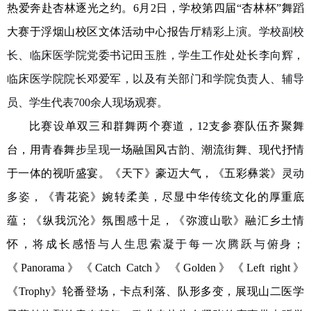
热爱奔赴杏林逐光之约。
6月2日，
学校
第
四
届
“杏林杯”舞蹈
大赛于浮烟山校区文体活动中心报告厅
精彩上演
。
学校副校
长、临床医学院党委书记田玉胜
，
学生工作处处长李向辉，
临床医学院院长邓爱军，
以及有关部门和学院负责人、
辅导
员、学生代表
700余人
现场观赛。
比赛
设
单双三和群舞两个赛道，
12支参赛队伍齐聚舞
台
，用青春舞步
呈现
一场融国风古韵、潮流街舞、现代抒情
于一体的视听盛宴。《天下》豪迈大气
，
《五彩彝裳》
灵动
多姿
，
《青花瓷》婉转柔美，尽显中华传统文化的厚重底
蕴
；
《纵我沉沦》氛围
感十足
，《弥渡山歌》融汇乡土情
怀，
将
成长感悟
与人生思索凝于每一次腾跃与俯身
；
《
Panorama》《Catch Catch》《Golden》《Left right》
《Trophy》轮番登场，卡点利落、队形多变
，
展现山二医
学