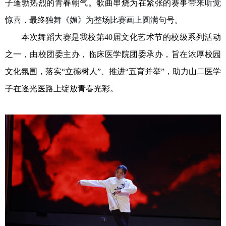
子蓬勃热烈的青春朝气。歌曲串烧
为
在紧张的赛事
带来听觉
惊喜，
最终
独舞《媚》为整场比赛画上圆满句号。
本次舞蹈大赛是我校第
40
届文化艺术节的校级系列活动
之一，由校团委主办，临床医学院团委承办，旨在浓厚校园
文化氛围，落实
“立德树人”、推进“五育并举”
，
助力山二医学
子在逐光医路上绽放青春光彩。