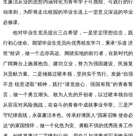
生廉洁从业的思想内涵转化为青年学子可感知、可践行的行
动准则，为即将走出校园的毕业生送上一堂意义深远的毕业
必修课。
他对毕业生党员提出三点希望
，一是坚定理想信念，践
行初心使命。期望毕业生党员向优秀校友学习，秉承
“乐道 济
世”校训，做一个志存高远、脚踏实地的前行者，在新时代的
广阔舞台上施展抱负、建功立业，努力为强国建设、民族复
兴贡献力量。二是锤炼过硬本领，坚持实干笃行。发扬“自强
不息 锐意进取”精神，践行“请党放心、强国有我”的青
春誓
言，做一个勇立潮头、敢为人先的开创者，以过硬本领自信
从容应对风险挑战，在奋斗的青春中成就事业华章。
三
是
严
守纪律底线，永葆廉洁本色
。传承好潍医人
“国家召唤 使命必
达”的家国情怀，做一个化危为安、勇毅不惧的优秀医务工作
者，
始终
将廉洁二字镌刻心间，用奋斗与清廉书写无愧于国