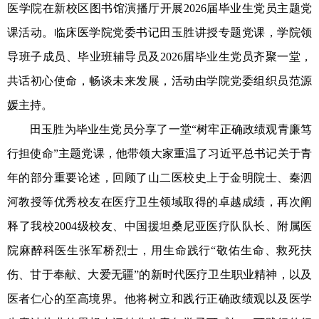
医学院在
新校区图书馆演播厅
开展
2026届毕业生
党员
主题党
课活动。临床医学院党委书记田玉胜讲授专题党课，学院领
导班子成员、毕业班辅
导员及
2026届毕业生
党员
齐聚一堂，
共话初心使命，畅谈未来发展，活动由
学院党委组织员范源
媛
主持。
田玉胜
为毕业生党员分享了一堂
“
树牢正确政绩观
青廉笃
行担使命
”主题党课，他带领大家重温了习近平总书记关于青
年的部分重要论述，回顾了
山二医
校史上于金明院士
、秦泗
河教授
等优秀校友在医疗卫生领域取得的卓越成绩，
再次阐
释了我校
2004级校友、中国援坦桑尼亚医疗队队长、附属医
院麻醉科
医生
张军桥
烈士
，用生命践行
“
敬佑生命、救死扶
伤、甘于奉献、
大爱无疆
”
的
新时代医疗卫生职业
精神
，以及
医者仁心的至高境界。
他
将树立和践行正确政绩观以及医学