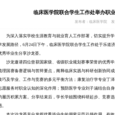
临床医学院联合学生工作处举办职
发布者：临床医学院 发布时间
为
深入落实学校生涯教育与就业育人工作部署，切实提升学
学发展路径，
6月24日下午
，临床医学院联合学生工作处
于乐道
优秀毕业生分享沙龙荟。
沙龙邀请
四位曾获国家级、省级职业规划赛事荣誉的优秀毕
梳理国赛备赛逻辑与答辩要点，
阐释临床实践与科研创新协同成
技巧及学业、工作与竞赛的多元平衡方法；
康复治疗学专业丁泽
志愿服务对职业认知的深化
作用
；预防医学专业刘子涵
结合自身
的履历积累方案。
分享结束后，学长学姐围绕科研起步、竞赛选
惑。
本次沙龙荟充分发挥优秀毕业生的朋辈示范引领作用，有效