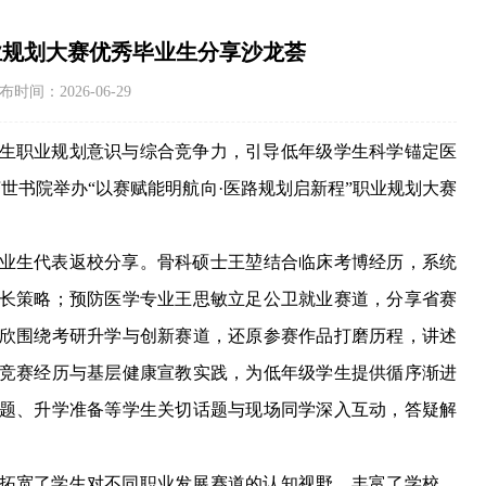
业规划大赛优秀毕业生分享沙龙荟
：2026-06-29
生职业规划意识与综合竞争力，引导低年级学生科学锚定医
济世书院
举办
“以赛赋能明航向
·
医路规划启新程
”职业规划大赛
业生代表返校分享。骨科
硕士
王堃结合临床
考博
经历，系统
长策略；
预防医学专业王思敏立足公卫就业赛道，
分享省赛
欣围绕考研升学与创新赛道，还原参赛作品打磨
历程
，
讲述
竞赛经历与基层健康宣教实践，
为低年级学生提供循序渐进
题、升学准备等学生关切话题与现场同学深入互动，答疑解
拓宽了学生对不同
职业
发展赛道的认知视野，丰富了学校、