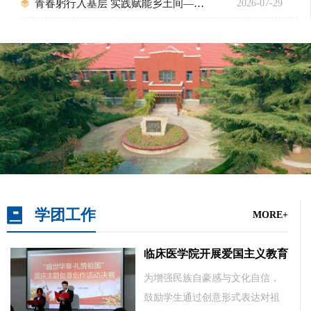
青春躬行入基层 实践赋能乡土间——临...
2026-07-29
学团工作
MORE+
临床医学院开展爱国主义教育...
为增强民族自豪感与文化自信，
鼓励学生通过创意形式表达对祖