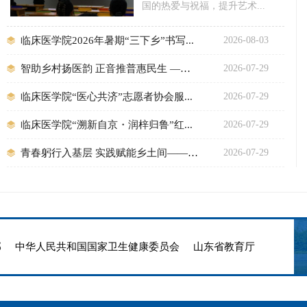
国的热爱与祝福，提升艺术...
临床医学院2026年暑期“三下乡”书写...
2026-08-03
智助乡村扬医韵 正音推普惠民生 ——临...
2026-07-29
临床医学院“医心共济”志愿者协会服...
2026-07-29
临床医学院“溯新自京・润梓归鲁”红...
2026-07-29
青春躬行入基层 实践赋能乡土间——临...
2026-07-29
部
中华人民共和国国家卫生健康委员会
山东省教育厅