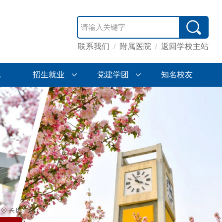
联系我们
/
附属医院
/
返回学校主站
地
招生就业
党建学团
知名校友